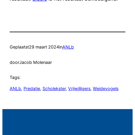
Geplaatst
29 maart 2024
in
ANLb
door
Jacob Molenaar
Tags:
ANLb
, 
Predatie
, 
Scholekster
, 
Vrijwilligers
, 
Weidevogels