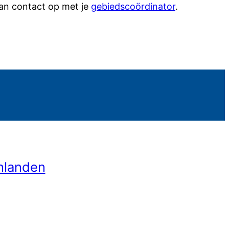
dan contact op met je
gebiedscoördinator
.
enlanden