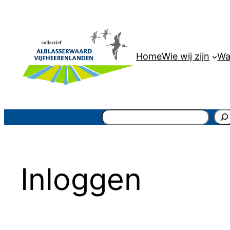
Ga
naar
de
inhoud
Home
Wie wij zijn
Wa
Zoeken
Inloggen