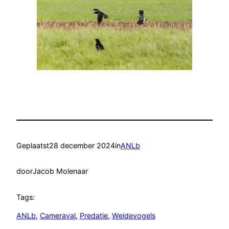
Geplaatst
28 december 2024
in
ANLb
door
Jacob Molenaar
Tags:
ANLb
, 
Cameraval
, 
Predatie
, 
Weidevogels